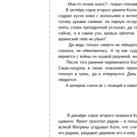
- Мне-то почем знать? - пожал плечам
В октябре сорок второго ранили Колю п
содрал кусок кожи с волосьями и воткн
голову руками сжимая, на черную остру
опять слова пропадочной услыхал, да та
сейчас, и в самое ухо, кровью облитое,
вражеский тебя не убьют”.
Да ведь только смерти не обещала пр
сказала, не обмолвилась. А ну как су
вернется с войны он чушкой разумной, ин
После того ранения переменился Коля.
Саше-чалдону в своих опасениях призн
плюнул в грязь, да и отвернулся. День
обиделся.
А вечером сняли их с позиций и повел
В декабре сорок второго оказался Коля
щемило. Фронт грохотал рядом – в пол
всякой Матрены угадывал Коля, что счит
его родине, раздавит деревню его и избу