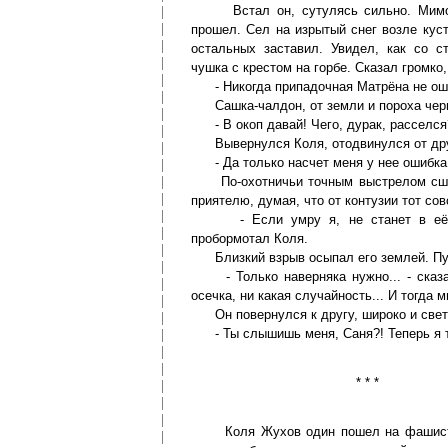
Встал он, сутулясь сильно. Мимо м
прошел. Сел на изрытый снег возле кус
остальных заставил. Увидел, как со с
чушка с крестом на горбе. Сказал громко,
- Никогда припадочная Матрёна не ош
Сашка-чалдон, от земли и пороха черны
- В окоп давай! Чего, дурак, расселся
Вывернулся Коля, отодвинулся от друг
- Да только насчет меня у нее ошибка 
По-охотничьи точным выстрелом сшиб
приятелю, думая, что от контузии тот со
- Если умру я, не станет в её пр
пробормотал Коля.
Близкий взрыв осыпал его землей. Пу
- Только наверняка нужно... - сказал
осечка, ни какая случайность... И тогда м
Он повернулся к другу, широко и свет
- Ты слышишь меня, Саня?! Теперь я т
* * *
Коля Жухов один пошел на фашисто