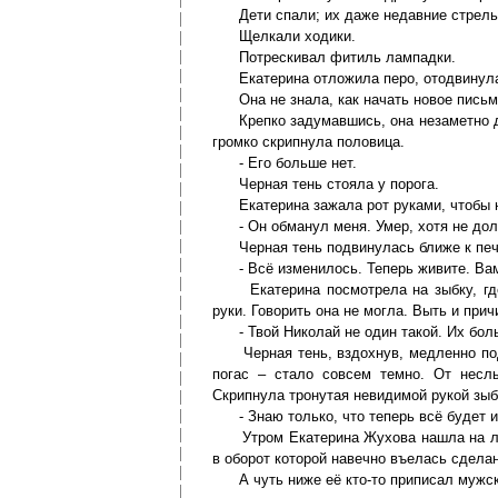
Дети спали; их даже недавние стрельба
Щелкали ходики.
Потрескивал фитиль лампадки.
Екатерина отложила перо, отодвинула 
Она не знала, как начать новое письм
Крепко задумавшись, она незаметно для
громко скрипнула половица.
- Его больше нет.
Черная тень стояла у порога.
Екатерина зажала рот руками, чтобы н
- Он обманул меня. Умер, хотя не дол
Черная тень подвинулась ближе к печи
- Всё изменилось. Теперь живите. Вам 
Екатерина посмотрела на зыбку, где 
руки. Говорить она не могла. Выть и прич
- Твой Николай не один такой. Их больш
Черная тень, вздохнув, медленно подн
погас – стало совсем темно. От несл
Скрипнула тронутая невидимой рукой зыб
- Знаю только, что теперь всё будет ин
Утром Екатерина Жухова нашла на лавк
в оборот которой навечно въелась сдел
А чуть ниже её кто-то приписал мужски