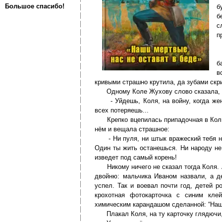
Большое спасибо!
б
б
с
п
Т
Х
б
в
кривыми страшно крутила, да зубами скр
Одному Коле Жухову слово сказала, хот
- Уйдешь, Коля, на войну, когда жена
всех потеряешь...
Крепко вцепилась припадочная в Колю; 
нём и вещала страшное:
- Ни пуля, ни штык вражеский тебя не
Один ты жить останешься. Ни народу не 
изведет под самый корень!
Никому ничего не сказал тогда Коля. А
двойню: мальчика Иваном назвали, а д
успел. Так и воевал почти год, детей р
крохотная фотокарточка с синим кле
химическим карандашом сделанной: “Наш
Плакал Коля, на ту карточку глядючи, 