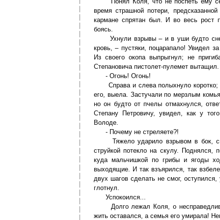
Понял Коля, что не поспеть ему сег
время страшной потери, предсказанной
кармане спрятан был. И во весь рост 
боясь.
Ухнули взрывы – и в уши будто снегу
кровь, – пустяки, поцарапало! Увидел з
Из своего окопа выпрыгнул; не пригиб
Степановича пистолет-пулемет вытащил.
- Огонь! Огонь!
Справа и слева полыхнуло коротко; вы
его, выела. Застучали по мерзлым комь
но он будто от пчелы отмахнулся, отв
Степану Петровичу, увидел, как у тог
Володе.
- Почему не стреляете?!
Тяжело ударило взрывом в бок, сшибл
струйкой потекло на скулу. Поднялся, 
куда мальчишкой по грибы и ягоды хо
выходящие. И так взъярился, так взбел
двух шагов сделать не смог, оступился, 
глотнул.
Успокоился...
Долго лежал Коля, о несправедливой
жить оставался, а семья его умирала! Не