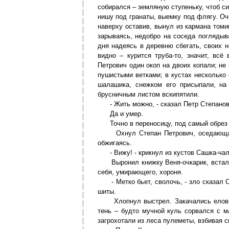
собирался – земляную ступеньку, чтоб с
нишу под гранаты, выемку под флягу. Очк
наверху оставив, вынул из кармана томи
зарываясь, недобро на соседа поглядыв
дня надеясь в деревню сбегать, своих н
видно – курится труба-то, значит, всё
Петрович один окоп на двоих копали; не 
пушистыми ветками; в кустах несколько 
шалашика, снежком его присыпали, на 
брусничным листом вскипятили.
- Жить можно, - сказал Петр Степанови
Да и умер.
Точно в переносицу, под самый обрез к
Охнул Степан Петрович, оседающая д
обжигаясь.
- Вижу! - крикнул из кустов Сашка-чалд
Выронил книжку Веня-очкарик, встал за
себя, умирающего, хороня.
- Метко бьет, сволочь, - зло сказал С
шиты.
Хлопнул выстрел. Закачались еловые 
тень – будто мучной куль сорвался с м
загрохотали из леса пулеметы, взбивая 