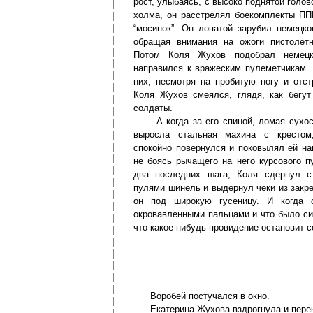
рост, улыбаясь, с высоко поднятой голов
холма, он расстрелял боекомплекты П
“мосинок”. Он лопатой зарубил немецко
обращая внимания на ожоги пистолетн
Потом Коля Жухов подобрал немецк
направился к вражеским пулеметчикам.
них, несмотря на пробитую ногу и отст
Коля Жухов смеялся, глядя, как бегут
солдаты.
А когда за его спиной, ломая сухост
выросла стальная махина с кресто
спокойно повернулся и поковылял ей на
не боясь рычащего на него курсового п
два последних шага, Коля сдернул с
пулями шинель и выдернул чеки из закре
он под широкую гусеницу. И когда 
окровавленными пальцами и что было сил,
что какое-нибудь провидение остановит
Воробей постучался в окно.
Екатерина Жухова вздрогнула и перек