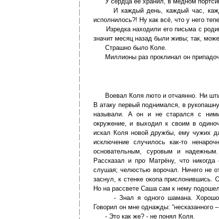
У сердца её хранил, в медном портсиг
И каждый день, каждый час, каждую
исполнилось?! Ну как всё, что у него теп
Изредка находили его письма с родины 
значит месяц назад были живы; так, может
Страшно было Коле.
Миллионы раз проклинал он припадочну
Воевал Коля люто и отчаянно. Ни штыка
В атаку первый поднимался, в рукопашн
называли. А он и не старался с ними
окружение, и выходил к своим в одиноч
искал Коля новой дружбы, ему чужих д
исключение случилось как-то ненаро
основательным, суровым и надежным
Рассказал и про Матрёну, что никогда
слушая; челюстью ворочал. Ничего не о
заснул, к стенке окопа прислонившись. 
Но на рассвете Саша сам к нему подошел
- Знал я одного шамана. Хорошо ка
Говорил он мне однажды: “несказанного –
- Это как же? - не понял Коля.