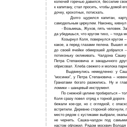
колючей горечью давился, бессилие сво
к капитану, стал просить, чтобы домой ег
дочку, крохотных, потискать.
Долго щурился капитан, карту при
самодельным циркулем. Наконец, кивнул
- Возьмешь, Жухов, пять человек. Зай
да убедишься, что кругом тихо, – тогда 
Козырнул Коля, повернулся кругом – и 
какое, а перед глазами пелена. Вышел и
до своей ячейки обмерзшей добрался –
потихоньку окликивать. Чалдона Сашку
Петра Степановича и закадычного дру
обрисовал. Хлеба свежего и молока парно
Выдвинулись немедленно: у Сашки-ч
“мосинки”, у Петра Степановича – нов
Гранатами богато разжились. Ну и гла
ломики – шанцевый инструмент.
По снежной целине пробираться – тольк
Коля сразу повел отряд к торной дороге.
бежали кое-где, но с оглядкой, с опас
встретили. Деревню стороной обогнули, 
место рядом с кустиками выбрали, окапы
не чернить. Сашка-чалдон под самыми
настом обложил. Рядом москвич Володя у