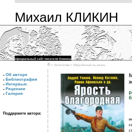
Михаил КЛИКИН
официальный сайт писателя Кликина
>
Читателям
> Обречённый на жизнь
Об авторе
М
»
Библиография
»
ж
Интервью
»
Рецензии
»
р
Галерея
»
б
ДеГенераторы
»
Поддержите автора:
П
и
с
с