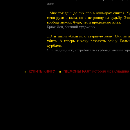
лиги.
...Мне тот день до сих пор в кошмарах снится. 
меня руки и глаза, но я не ропщу на судьбу. Это
вообще выжил. Чудо, что я продолжаю жить.
Брюс Йен, бывший художник.
...Эти твари убили мою старшую жену. Они пыт
убить. А теперь я хочу развязать войну. Бол
хурбами.
Яр Сладин, беж, истребитель хурбов, бывший гор
КУПИТЬ КНИГУ
"
ДЕМОНЫ РАЯ
": история Яра Сладина
::
::